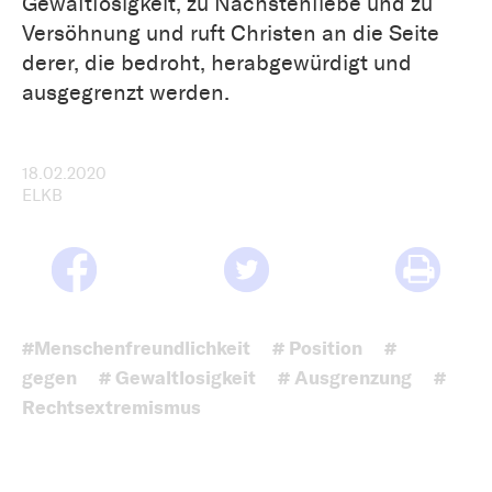
Gewaltlosigkeit, zu Nächstenliebe und zu
Versöhnung und ruft Christen an die Seite
derer, die bedroht, herabgewürdigt und
ausgegrenzt werden.
18.02.2020
ELKB
#Menschenfreundlichkeit
# Position
#
gegen
# Gewaltlosigkeit
# Ausgrenzung
#
Rechtsextremismus