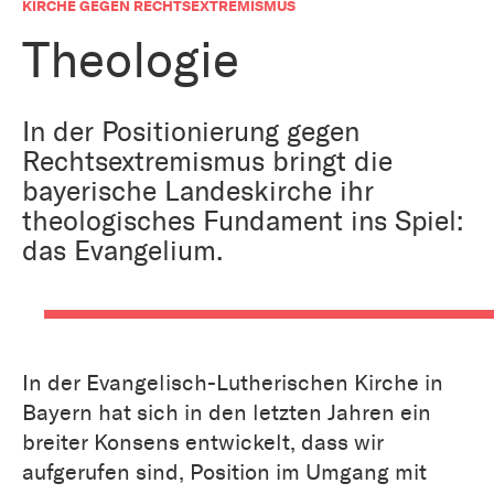
Bestattung
KIRCHE GEGEN RECHTSEXTREMISMUS
Kirche und Geld
Aktiv gegen Missbrauch
Theologie
Kirchenjahr
Reformprozess PUK
Bildung und Gesellschaft
In der Positionierung gegen
Ökumene
Rechtsextremismus bringt die
Arbeiten bei der Kirche
bayerische Landeskirche ihr
Tourismus
Religion in der Schule
theologisches Fundament ins Spiel:
das Evangelium.
Weltanschauungsfragen
Kunst
Gegen Rechtsextremismus
In der Evangelisch-Lutherischen Kirche in
Bayern hat sich in den letzten Jahren ein
breiter Konsens entwickelt, dass wir
aufgerufen sind, Position im Umgang mit